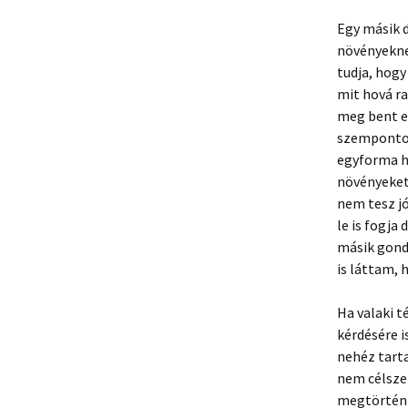
Egy másik 
növényekne
tudja, hog
mit hová ra
meg bent el
szempontok
egyforma hő
növényeket,
nem tesz jó
le is fogja
másik gond,
is láttam, 
Ha valaki t
kérdésére i
nehéz tarta
nem célsze
megtörténh