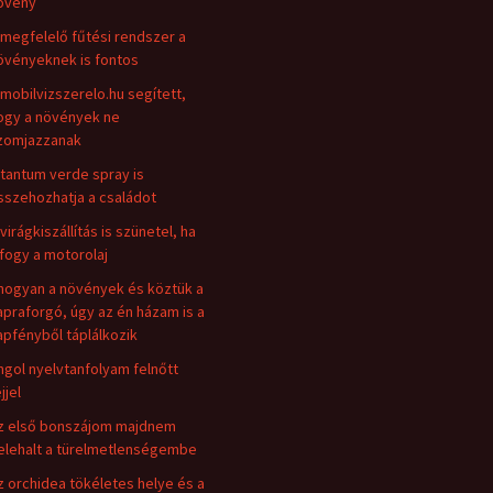
övény
 megfelelő fűtési rendszer a
övényeknek is fontos
 mobilvizszerelo.hu segített,
ogy a növények ne
zomjazzanak
 tantum verde spray is
sszehozhatja a családot
 virágkiszállítás is szünetel, ha
ifogy a motorolaj
hogyan a növények és köztük a
apraforgó, úgy az én házam is a
apfényből táplálkozik
ngol nyelvtanfolyam felnőtt
jjel
z első bonszájom majdnem
elehalt a türelmetlenségembe
z orchidea tökéletes helye és a