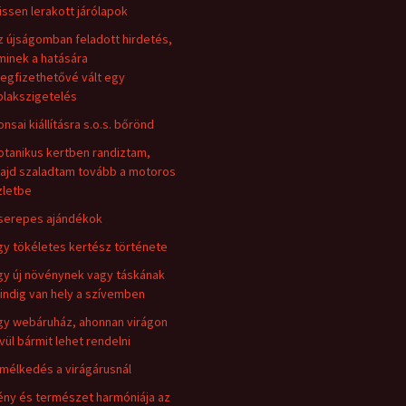
rissen lerakott járólapok
z újságomban feladott hirdetés,
minek a hatására
egfizethetővé vált egy
blakszigetelés
onsai kiállításra s.o.s. bőrönd
otanikus kertben randiztam,
ajd szaladtam tovább a motoros
zletbe
serepes ajándékok
gy tökéletes kertész története
gy új növénynek vagy táskának
indig van hely a szívemben
gy webáruház, ahonnan virágon
ívül bármit lehet rendelni
lmélkedés a virágárusnál
ény és természet harmóniája az