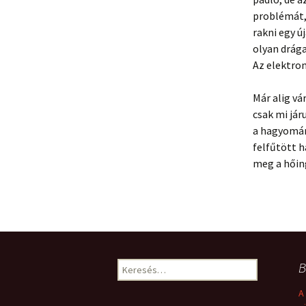
problémát, 
rakni egy ú
olyan drág
Az elektro
Már alig vá
csak mi jár
a hagyomán
felfűtött 
meg a hőin
Keresés:
B
A