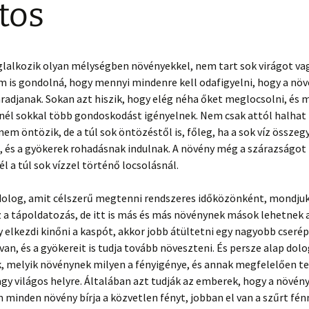
tos
glalkozik olyan mélységben növényekkel, nem tart sok virágot va
m is gondolná, hogy mennyi mindenre kell odafigyelni, hogy a nö
adjanak. Sokan azt hiszik, hogy elég néha őket meglocsolni, és m
ennél sokkal több gondoskodást igényelnek. Nem csak attól halha
nem öntözik, de a túl sok öntözéstől is, főleg, ha a sok víz összegy
, és a gyökerek rohadásnak indulnak. A növény még a szárazságot 
él a túl sok vízzel történő locsolásnál.
dolog, amit célszerű megtenni rendszeres időközönként, mondjuk
 a tápoldatozás, de itt is más és más növénynek mások lehetnek a
 elkezdi kinőni a kaspót, akkor jobb átültetni egy nagyobb cserép
van, és a gyökereit is tudja tovább növeszteni. És persze alap dolog
k, melyik növénynek milyen a fényigénye, és annak megfelelően t
gy világos helyre. Általában azt tudják az emberek, hogy a növén
m minden növény bírja a közvetlen fényt, jobban el van a szűrt fén