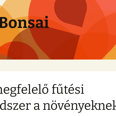
Bonsai
egfelelő fűtési
dszer a növényeknek