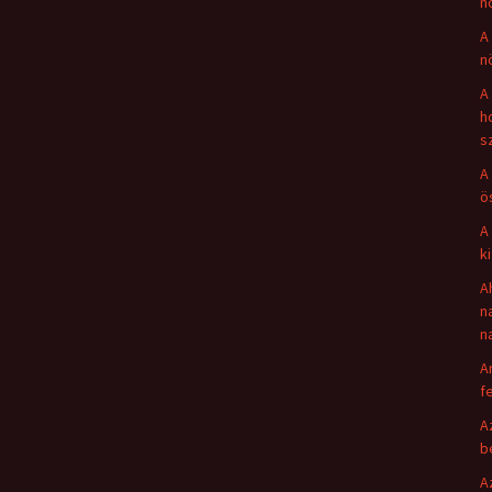
n
A
n
A
h
s
A
ö
A
k
A
n
n
A
fe
A
b
A