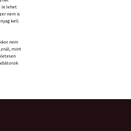
 le lehet
szer nem is
nyag kell.
akkor nem
sznál, mint
nletesen
adiátorok