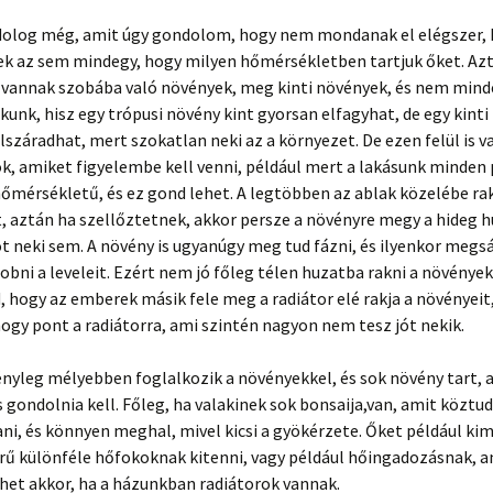
dolog még, amit úgy gondolom, hogy nem mondanak el elégszer, 
k az sem mindegy, hogy milyen hőmérsékletben tartjuk őket. Az
y vannak szobába való növények, meg kinti növények, és nem mind
kunk, hisz egy trópusi növény kint gyorsan elfagyhat, de egy kint
száradhat, mert szokatlan neki az a környezet. De ezen felül is 
, amiket figyelembe kell venni, például mert a lakásunk minden
mérsékletű, és ez gond lehet. A legtöbben az ablak közelébe rak
 aztán ha szellőztetnek, akkor persze a növényre megy a hideg h
t neki sem. A növény is ugyanúgy meg tud fázni, és ilyenkor meg
 dobni a leveleit. Ezért nem jó főleg télen huzatba rakni a növények
 hogy az emberek másik fele meg a radiátor elé rakja a növényeit,
hogy pont a radiátorra, ami szintén nagyon nem tesz jót nekik.
ényleg mélyebben foglalkozik a növényekkel, és sok növény tart, 
s gondolnia kell. Főleg, ha valakinek sok bonsaija,van, amit köztu
ni, és könnyen meghal, mivel kicsi a gyökérzete. Őket például k
rű különféle hőfokoknak kitenni, vagy például hőingadozásnak, a
et akkor, ha a házunkban radiátorok vannak.