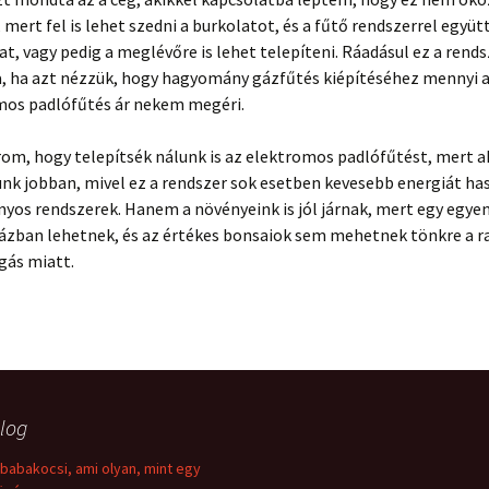
mert fel is lehet szedni a burkolatot, és a fűtő rendszerrel együtt
jat, vagy pedig a meglévőre is lehet telepíteni. Ráadásul ez a rend
a, ha azt nézzük, hogy hagyomány gázfűtés kiépítéséhez mennyi a
mos padlófűtés ár nekem megéri.
rom, hogy telepítsék nálunk is az elektromos padlófűtést, mert 
unk jobban, mivel ez a rendszer sok esetben kevesebb energiát ha
yos rendszerek. Hanem a növényeink is jól járnak, mert egy egye
házban lehetnek, és az értékes bonsaiok sem mehetnek tönkre a r
gás miatt.
log
 babakocsi, ami olyan, mint egy