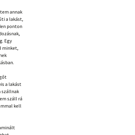
zdtem annak
i a lakást,
nden ponton
adozásnak,
g. Egy
l minket,
snek
kásban.
egőt
is a lakást
m szállnak
em száll rá
lommal kell
laminált
ozhat