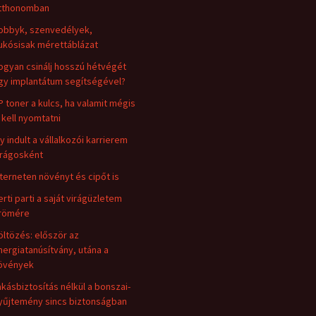
tthonomban
obbyk, szenvedélyek,
ukósisak mérettáblázat
ogyan csinálj hosszú hétvégét
gy implantátum segítségével?
P toner a kulcs, ha valamit mégis
i kell nyomtatni
gy indult a vállalkozói karrierem
irágosként
nterneten növényt és cipőt is
erti parti a saját virágüzletem
römére
öltözés: először az
nergiatanúsítvány, utána a
övények
akásbiztosítás nélkül a bonszai-
yűjtemény sincs biztonságban