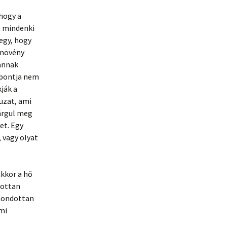
hogy a
t mindenki
egy, hogy
i növény
vannak
 pontja nem
ják a
uzat, ami
sárgul meg
et. Egy
 vagy olyat
akkor a hő
dottan
imondottan
mi