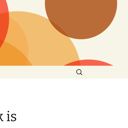
Keresés:
 is