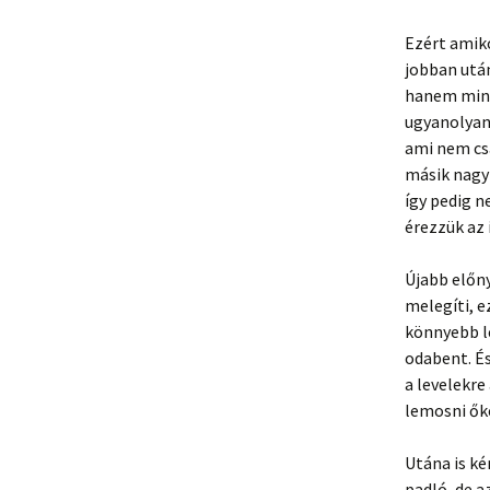
Ezért amik
jobban után
hanem mind
ugyanolyan
ami nem csa
másik nagy 
így pedig n
érezzük az 
Újabb előny
melegíti, e
könnyebb le
odabent. É
a levelekre
lemosni ők
Utána is ké
padló, de 