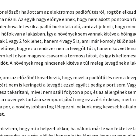
or először hallottam az elektromos padlófűtésről, rögtön elke
a nézni. Az egyik nagy előnye ennek, hogy nem adott pontokon fűt
enhova leteszik a padló burkolata alá, ami azt jelenti, hogy mi
 hőfok van a lakásban. Így a növények sem vannak kitéve a hőing
k 1 vagy 2 fok lehet, hanem 4 vagy 5 is, ami már komoly különbsé
előnye, hogy ez a rendszer nem a levegőt fűti, hanem közvetlenü
em kell olyan magasra csavarni a termosztátot, és így is kelleme
időt. A növények meg nincsenek kitéve a túl meleg levegőnek a la
, ami az előzőből következik, hogy mivel a padlófűtés nem a lev
zért nem is keringeti a levegőt ezzel együtt pedig a port sem. Vagy
sz takarítani, mivel nem száll folyton a por, és az allergének se
s a növények tartása szempontjából meg ez azért érdekes, mert n
 a por, a növény jobban fog lélegezni, nekünk meg kevesebb alka
et.
rdeztem, hogy mi a helyzet akkor, ha nálunk már le van fektetve 
azt mondta az a cég, akikkel kapcsolatba léptem, hogy ez nem ok