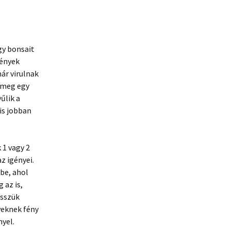
gy bonsait
vények
ár virulnak
t meg egy
űlik a
is jobban
 1 vagy 2
z igényei.
be, ahol
 az is,
esszük
yeknek fény
nyel.