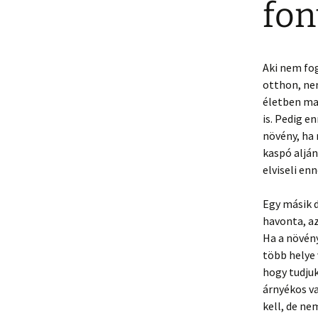
fon
Aki nem fo
otthon, ne
életben mar
is. Pedig 
növény, ha 
kaspó alján
elviseli enn
Egy másik 
havonta, az
Ha a növény
több helye 
hogy tudju
árnyékos va
kell, de ne