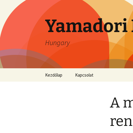
Ugrás
a
tartalomhoz
Yamadori 
Hungary
Kezdőlap
Kapcsolat
A m
ren