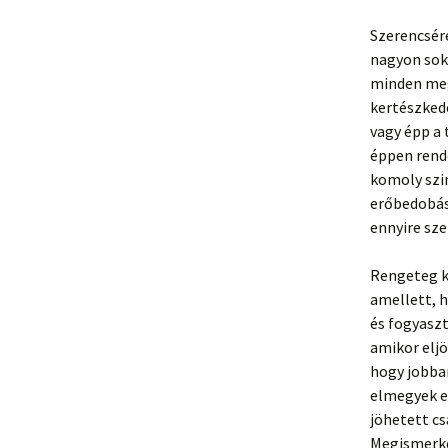
Szerencsér
nagyon sok
minden meg
kertészkedé
vagy épp a
éppen rende
komoly szi
erőbedobás
ennyire sz
Rengeteg ké
amellett, h
és fogyaszt
amikor elj
hogy jobban
elmegyek eg
jöhetett cs
Megismerke