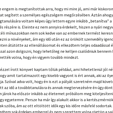
e engem is megtanítottak arra, hogy mi mire jó, ami már kiskoro
at segített a személyes egészségem megőrzésében. Aztán ahogy
tanulására voltam képes úgy lettem egyre inkább „betanítva” a
s részére is. Eleinte ez nem annyira érdekelt, hiszen a nyári neg
 téli mínuszokban nem sok kedve van az embernek termést keresn
zni a növényeket, ám egy idő után ez az örökölt szenvedély igen
nten átütötte az ellenállásomat és elkezdtem teljes odaadással é
sal azon dolgozni, hogy lehetőleg ne kelljen csalódniuk bennem
erették volna, hogy én vigyem tovább mindezt.
zzel írott könyvet kaptam tőlük például, ami hihetetlenül jól né
ogy amit tartalmazott egy kisebb vagyont is ért annak, aki az ily
ja. Szóval adva volt, hogy én is ezt a pályát szeretném majd követn
ött az idő a továbbtanulásra és annak megtervezésére én úgy dön
 járok ha először inkább az életemet próbálom meg kiteljesíteni
y egyetemre. Persze ha már így alakult akkor is a kertészmérnök
ak szóba, ám az ott eltöltött idők egy kis időre másfelé sodortak.
dtem sok érdekes emberrel és nem szerettem volna rögtön a sajá