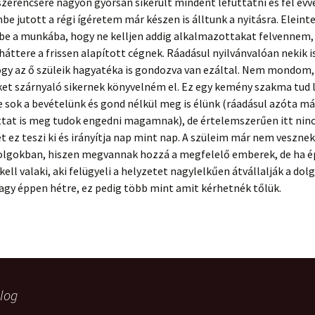
szerencsére nagyon gyorsan sikerült mindent lefuttatni és fél évv
e jutott a régi ígéretem már készen is álltunk a nyitásra. Eleint
 be a munkába, hogy ne kelljen addig alkalmazottakat felvennem,
 háttere a frissen alapított cégnek. Ráadásul nyilvánvalóan nekik i
ogy az ő szüleik hagyatéka is gondozva van ezáltal. Nem mondom,
ket szárnyaló sikernek könyvelném el. Ez egy kemény szakma tud l
 sok a bevételünk és gond nélkül meg is élünk (ráadásul azóta má
tat is meg tudok engedni magamnak), de értelemszerűen itt ninc
t ez teszi ki és irányítja nap mint nap. A szüleim már nem vesznek
dolgokban, hiszen megvannak hozzá a megfelelő emberek, de ha é
ell valaki, aki felügyeli a helyzetet nagylelkűen átvállalják a dolg
agy éppen hétre, ez pedig több mint amit kérhetnék tőlük.
log