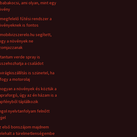
 babakocsi, ami olyan, mint egy
övény
 megfelelő fűtési rendszer a
övényeknek is fontos
 mobilvizszerelo.hu segített,
ogy a növények ne
zomjazzanak
 tantum verde spray is
sszehozhatja a családot
 virágkiszállítás is szünetel, ha
ifogy a motorolaj
hogyan a növények és köztük a
apraforgó, úgy az én házam is a
apfényből táplálkozik
ngol nyelvtanfolyam felnőtt
jjel
z első bonszájom majdnem
elehalt a türelmetlenségembe