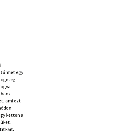
k
i
 tűnhet egy
rengeteg
fogva
bban a
t, ami ezt
 módon
gy ketten a
tüket.
itkait.