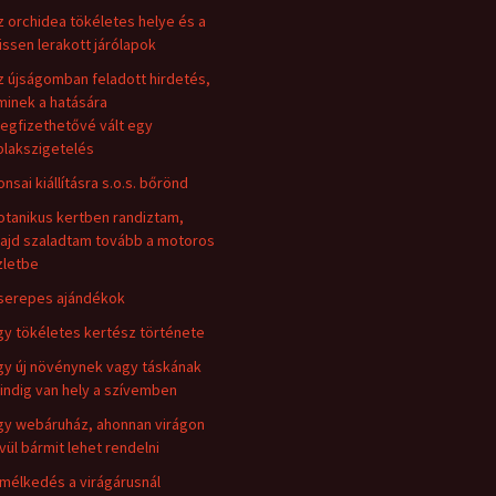
z orchidea tökéletes helye és a
rissen lerakott járólapok
z újságomban feladott hirdetés,
minek a hatására
egfizethetővé vált egy
blakszigetelés
onsai kiállításra s.o.s. bőrönd
otanikus kertben randiztam,
ajd szaladtam tovább a motoros
zletbe
serepes ajándékok
gy tökéletes kertész története
gy új növénynek vagy táskának
indig van hely a szívemben
gy webáruház, ahonnan virágon
ívül bármit lehet rendelni
lmélkedés a virágárusnál