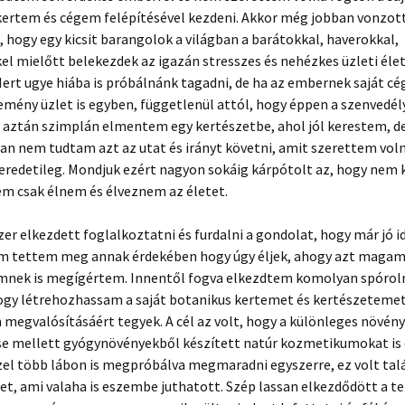
kertem és cégem felépítésével kezdeni. Akkor még jobban vonzot
 hogy egy kicsit barangolok a világban a barátokkal, haverokkal,
l mielőtt belekezdek az igazán stresszes és nehézkes üzleti éle
Mert ugye hiába is próbálnánk tagadni, de ha az embernek saját cé
mény üzlet is egyben, függetlenül attól, hogy éppen a szenvedél
y aztán szimplán elmentem egy kertészetbe, ahol jól kerestem, d
an nem tudtam azt az utat és irányt követni, amit szerettem voln
eredetileg. Mondjuk ezért nagyon sokáig kárpótolt az, hogy nem 
m csak élnem és élveznem az életet.
er elkezdett foglalkoztatni és furdalni a gondolat, hogy már jó i
 tettem meg annak érdekében hogy úgy éljek, ahogy azt magam
mnek is megígértem. Innentől fogva elkezdtem komolyan spórolni
hogy létrehozhassam a saját botanikus kertemet és kertészetemet
megvalósításáért tegyek. A cél az volt, hogy a különleges növén
e mellett gyógynövényekből készített natúr kozmetikumokat is 
zzel több lábon is megpróbálva megmaradni egyszerre, ez volt tal
et, ami valaha is eszembe juthatott. Szép lassan elkezdődött a te