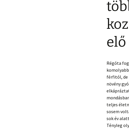
töb
koz
elő
Régóta fog
komolyabb 
férfitól, 
növény gyó
elkápráztat
mondásban,
teljes élet
sosem volt
sok év alat
Tényleg oly