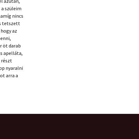
el azután,
e a szüleim
 amíg nincs
s tetszett
 hogy az
enni,
r öt darab
s apelláta,
 részt
pp nyaralni
ot arra a