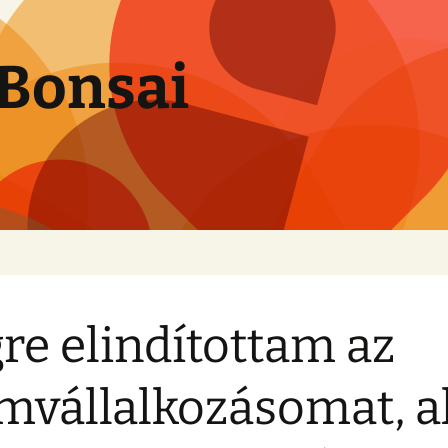
Bonsai
re elindítottam az
mvállalkozásomat, a