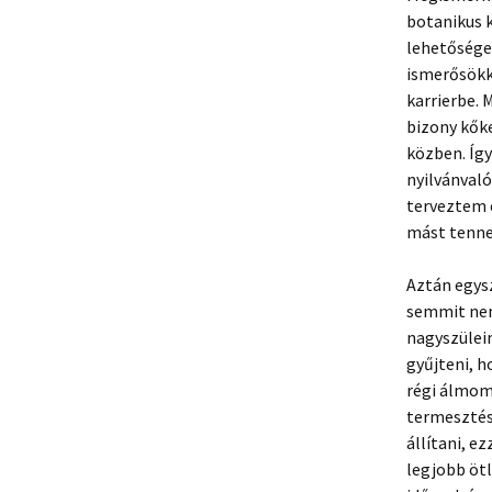
botanikus 
lehetősége,
ismerősökke
karrierbe. 
bizony kőke
közben. Íg
nyilvánvaló
terveztem 
mást tenne
Aztán egysz
semmit nem
nagyszülei
gyűjteni, 
régi álmom 
termesztés
állítani, e
legjobb ötl