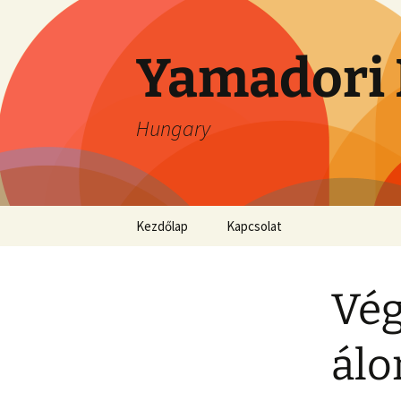
Ugrás
a
tartalomhoz
Yamadori 
Hungary
Kezdőlap
Kapcsolat
Vég
álo