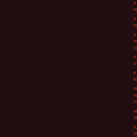
A
n
A
n
A
h
s
A
ö
A
k
A
n
n
A
fe
A
b