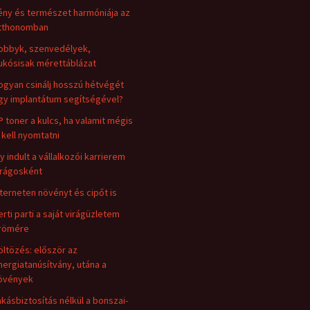
ény és természet harmóniája az
tthonomban
obbyk, szenvedélyek,
ukósisak mérettáblázat
ogyan csinálj hosszú hétvégét
gy implantátum segítségével?
P toner a kulcs, ha valamit mégis
i kell nyomtatni
gy indult a vállalkozói karrierem
irágosként
nterneten növényt és cipőt is
erti parti a saját virágüzletem
römére
öltözés: először az
nergiatanúsítvány, utána a
övények
akásbiztosítás nélkül a bonszai-