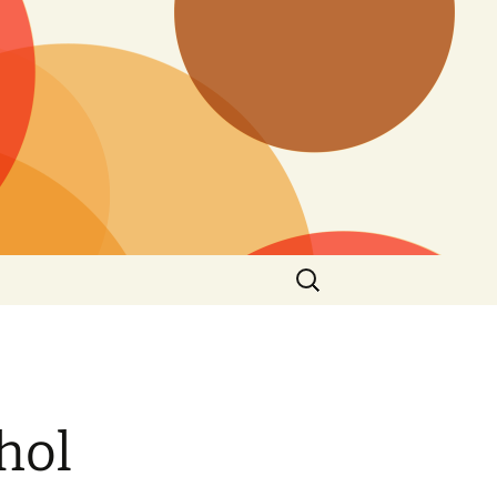
Keresés:
hol