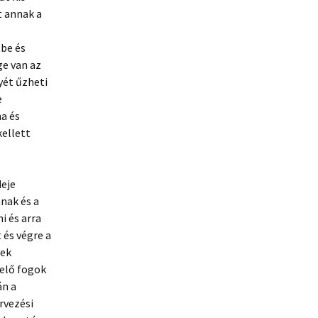
t annak a
tbe és
ge van az
yét űzheti
e
a és
kellett
deje
nak és a
 és arra
 és végre a
yek
elő fogok
án a
rvezési