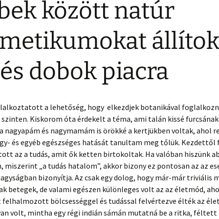
bek között natúr
metikumokat állíto
 és dobok piacra
lalkoztatott a lehetőség, hogy elkezdjek botanikával foglalkozn
szinten. Kiskorom óta érdekelt a téma, ami talán kissé furcsának
de a nagyapám és nagymamám is örökké a kertjükben voltak, ahol 
gy- és egyéb egészséges hatását tanultam meg tőlük. Kezdettől 
ott az a tudás, amit ők ketten birtokoltak. Ha valóban hiszünk a
 miszerint „a tudás hatalom”, akkor bizony ez pontosan az az ese
nagyságban bizonyítja. Az csak egy dolog, hogy már-már triviális
ak betegek, de valami egészen különleges volt az az életmód, aho
t felhalmozott bölcsességgel és tudással felvértezve élték az éle
an volt, mintha egy régi indián sámán mutatná be a ritka, féltett t