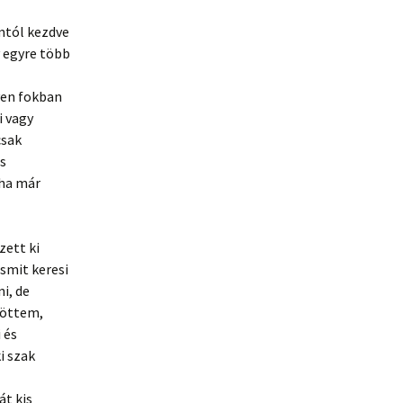
mtól kezdve
 egyre több
yven fokban
i vagy
csak
s
 ha már
zett ki
esmit keresi
i, de
töttem,
 és
i szak
t kis