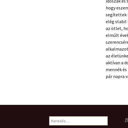
időszak és 
hogy eszemb
segítettek
elég stabil
az ötlet, h
elmúlt éve
szerencsére
alkalmazot
az életünke
aktívan a 
mennék és k
pár napra v
Keresés:
B