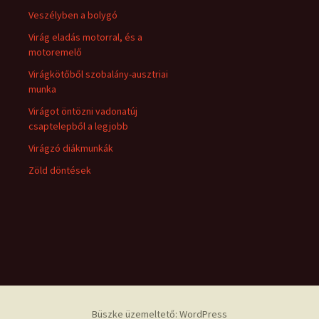
Veszélyben a bolygó
Virág eladás motorral, és a
motoremelő
Virágkötőből szobalány-ausztriai
munka
Virágot öntözni vadonatúj
csaptelepből a legjobb
Virágzó diákmunkák
Zöld döntések
Büszke üzemeltető: WordPress