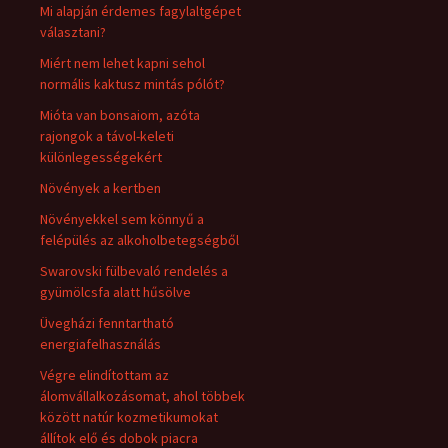
Mi alapján érdemes fagylaltgépet
választani?
Miért nem lehet kapni sehol
normális kaktusz mintás pólót?
Mióta van bonsaiom, azóta
rajongok a távol-keleti
különlegességekért
Növények a kertben
Növényekkel sem könnyű a
felépülés az alkoholbetegségből
Swarovski fülbevaló rendelés a
gyümölcsfa alatt hűsölve
Üvegházi fenntartható
energiafelhasználás
Végre elindítottam az
álomvállalkozásomat, ahol többek
között natúr kozmetikumokat
állítok elő és dobok piacra