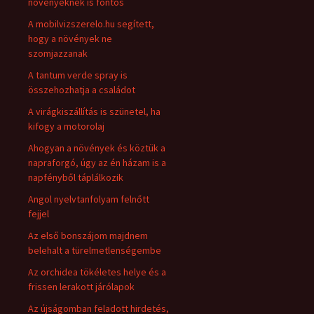
növényeknek is fontos
A mobilvizszerelo.hu segített,
hogy a növények ne
szomjazzanak
A tantum verde spray is
összehozhatja a családot
A virágkiszállítás is szünetel, ha
kifogy a motorolaj
Ahogyan a növények és köztük a
napraforgó, úgy az én házam is a
napfényből táplálkozik
Angol nyelvtanfolyam felnőtt
fejjel
Az első bonszájom majdnem
belehalt a türelmetlenségembe
Az orchidea tökéletes helye és a
frissen lerakott járólapok
Az újságomban feladott hirdetés,