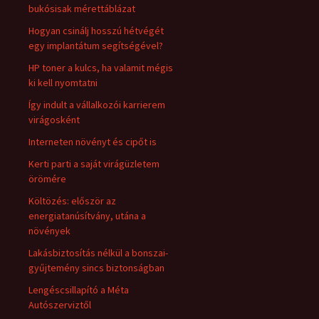
bukósisak mérettáblázat
Hogyan csinálj hosszú hétvégét
egy implantátum segítségével?
HP toner a kulcs, ha valamit mégis
ki kell nyomtatni
Így indult a vállalkozói karrierem
virágosként
Interneten növényt és cipőt is
Kerti parti a saját virágüzletem
örömére
Költözés: először az
energiatanúsítvány, utána a
növények
Lakásbiztosítás nélkül a bonszai-
gyűjtemény sincs biztonságban
Lengéscsillapító a Méta
Autószerviztől