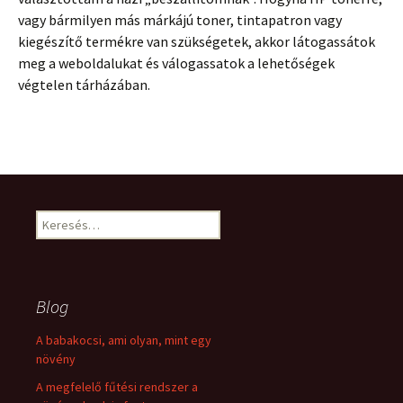
vagy bármilyen más márkájú toner, tintapatron vagy
kiegészítő termékre van szükségetek, akkor látogassátok
meg a weboldalukat és válogassatok a lehetőségek
végtelen tárházában.
Keresés:
Blog
A babakocsi, ami olyan, mint egy
növény
A megfelelő fűtési rendszer a