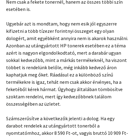
Nem csak a fekete tonernél, hanem az összes többi szín
esetében is.
Ugyebár azt is mondtam, hogy nem esik jól egyszerre
kifizetni a több tízezer forintnyi összeget egy olyan
dologért, amit egyébként annyira nem is akarok használni.
Azonban az utángyártott HP tonerek esetében ez a téma
azért is nagyon elgondolkodtató, mert a darabár ugyan
sokkal kedvezőbb, mint a márkás termékeknél, ha viszont
többet is rendelünk belőle, még inkább kedvező áron
kaphatjuk meg őket. Ráadásul ez a különböző színű
termékekre is igaz, tehát nem csak akkor érvényes, ha a
feketéből kérek hármat. Úgyhogy általában tömbösítve
szoktam rendelni, mert így kedvezőbbnek találom
összességében az üzletet.
Számszerűsítve a következők jelenti a dolog. Ha egy
darabot rendelek az utángyártott tonerből a
nyomtatómhoz, akkor 8 590 Ft-ot, vagyis bruttó 10 909 Ft-