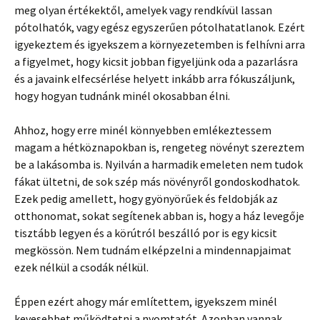
meg olyan értékektől, amelyek vagy rendkívül lassan
pótolhatók, vagy egész egyszerűen pótolhatatlanok. Ezért
igyekeztem és igyekszem a környezetemben is felhívni arra
a figyelmet, hogy kicsit jobban figyeljünk oda a pazarlásra
és a javaink elfecsérlése helyett inkább arra fókuszáljunk,
hogy hogyan tudnánk minél okosabban élni.
Ahhoz, hogy erre minél könnyebben emlékeztessem
magam a hétköznapokban is, rengeteg növényt szereztem
be a lakásomba is. Nyilván a harmadik emeleten nem tudok
fákat ültetni, de sok szép más növényről gondoskodhatok.
Ezek pedig amellett, hogy gyönyörűek és feldobják az
otthonomat, sokat segítenek abban is, hogy a ház levegője
tisztább legyen és a körútról beszálló por is egy kicsit
megkössön. Nem tudnám elképzelni a mindennapjaimat
ezek nélkül a csodák nélkül.
Éppen ezért ahogy már említettem, igyekszem minél
kevesebbet működtetni a nyomtatót. Azonban vannak