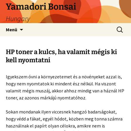
Ugrás
Yamadori Bonsai
a
Hungary
tartalomhoz
Keresés
Menü
HP toner a kulcs, ha valamit mégis ki
kell nyomtatni
Igyekszem óvni a környezetemet és a növényeket azzal is,
hogy nem nyomtatok ki mindent ész nélkül. Ha viszont
valamit mégis muszáj, akkor ahhoz mindig van a háznál HP
toner, az azonos márkájú nyomtatóhoz.
Sokan mondanak ilyen viccesnek hangzó badarságokat,
hogy védd a fákat, egyél hódot, közben meg tonna számra
használnak el papírt olyan célokra, amikre nem is