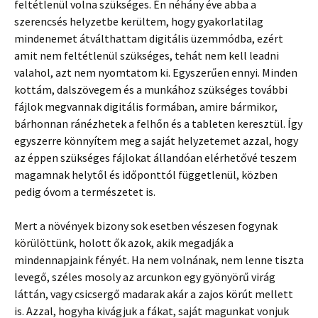
feltétlenül volna szükséges. Én néhány éve abba a
szerencsés helyzetbe kerültem, hogy gyakorlatilag
mindenemet átválthattam digitális üzemmódba, ezért
amit nem feltétlenül szükséges, tehát nem kell leadni
valahol, azt nem nyomtatom ki. Egyszerűen ennyi. Minden
kottám, dalszövegem és a munkához szükséges további
fájlok megvannak digitális formában, amire bármikor,
bárhonnan ránézhetek a felhőn és a tableten keresztül. Így
egyszerre könnyítem meg a saját helyzetemet azzal, hogy
az éppen szükséges fájlokat állandóan elérhetővé teszem
magamnak helytől és időponttól függetlenül, közben
pedig óvom a természetet is.
Mert a növények bizony sok esetben vészesen fogynak
körülöttünk, holott ők azok, akik megadják a
mindennapjaink fényét. Ha nem volnának, nem lenne tiszta
levegő, széles mosoly az arcunkon egy gyönyörű virág
láttán, vagy csicsergő madarak akár a zajos körút mellett
is. Azzal, hogyha kivágjuk a fákat, saját magunkat vonjuk