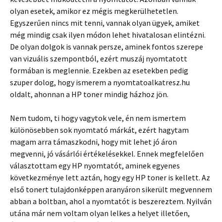
olyan esetek, amikor ez mégis megkerülhetetlen.
Egyszerűen nincs mit tenni, vannak olyan ügyek, amiket
még mindig csak ilyen módon lehet hivatalosan elintézni.
De olyan dolgok is vannak persze, aminek fontos szerepe
van vizuális szempontból, ezért muszáj nyomtatott
formában is meglennie. Ezekben az esetekben pedig
szuper dolog, hogy ismerem a nyomtatoalkatresz.hu
oldalt, ahonnan a HP toner mindig házhoz jön.
Nem tudom, ti hogy vagytok vele, én nem ismertem
különösebben sok nyomtató márkát, ezért hagytam
magam arra támaszkodni, hogy mit lehet jó áron
megvenni, jó vásárlói értékelésekkel. Ennek megfelelően
választottam egy HP nyomtatót, aminek egyenes
következménye lett aztán, hogy egy HP toner is kellett. Az
első tonert tulajdonképpen aranyáron sikerült megvennem
abban a boltban, ahol a nyomtatót is beszereztem. Nyilván
utána már nem voltam olyan lelkes a helyet illetően,