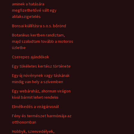
aminek a hatására
megfizethetővé vált egy
ablakszigetelés
Bonsai kiállításra s.o.s. bőrönd
Botanikus kertben randiztam,
majd szaladtam tovább a motoros
üzletbe
Cserepes ajándékok
Egy tökéletes kertész története
Egy új növénynek vagy táskának
mindig van hely a szívemben
Egy webáruház, ahonnan virágon
kívül bármit lehet rendelni
Elmélkedés a virágárusnál
Fény és természet harmóniája az
otthonomban
Hobbyk, szenvedélyek,