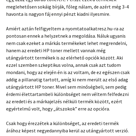
meglehetősen sokáig bírják, főleg nálam, de azért még 3-4
havonta is nagyon fáj ennyi pénzt kiadni ilyesmire.
Amiért aztán felfigyeltem a nyomtatoalkatresz.hu-ra az
pontosan ennek a helyzetnek a megoldása. Náluk ugyanis
nem csak ezeket a márkás termékeket lehet megrendelni,
hanem az eredeti HP toner mellett vannak még
utángyártott termékek is az elérhető opciók között. Aki
ezzel szemben szkeptikus volna, annak csak azt tudom
mondani, hogy az elején én is az voltam, de ez egészen csak
addig a pillanatig tartott, amíg ki nem merült az első adag
utángyártott HP toner. Mivel sem minőségbeli, sem pedig
érdemi élettartambeli különbséget nem véltem felfedezni
az eredeti és a márkajelzés nélküli termék között, ezért
egyértelmű volt, hogy „átszokok” erre az opcióra.
Csak hogy érezzétek a különbséget, az eredeti termék
árához képest negyedannyiba kerül az utángyártott verzió.