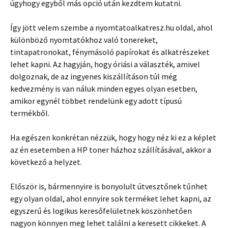
úgyhogy egyből más opció után kezdtem kutatni.
Így jött velem szembe a nyomtatoalkatresz.hu oldal, ahol
különböző nyomtatókhoz való tonereket,
tintapatronokat, fénymásoló papírokat és alkatrészeket
lehet kapni. Az hagyján, hogy óriási a választék, amivel
dolgoznak, de az ingyenes kiszállításon túl még
kedvezmény is van náluk minden egyes olyan esetben,
amikor egynél többet rendelünk egy adott típusú
termékből.
Ha egészen konkrétan nézzük, hogy hogy néz ki ez a képlet
az én esetemben a HP toner házhoz szállításával, akkor a
következő a helyzet.
Először is, bármennyire is bonyolult útvesztőnek tűnhet
egy olyan oldal, ahol ennyire sok terméket lehet kapni, az
egyszerű és logikus keresőfelületnek köszönhetően
nagyon könnyen meg lehet találni a keresett cikkeket. A