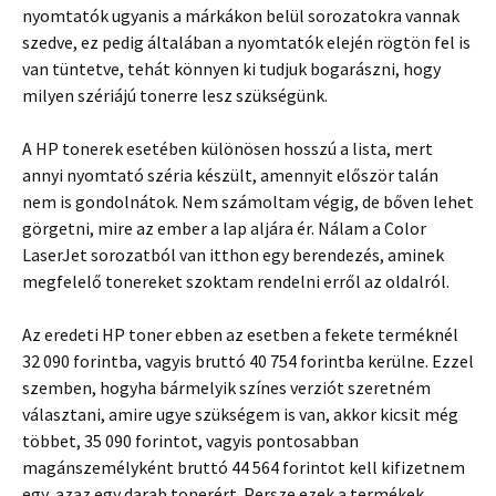
nyomtatók ugyanis a márkákon belül sorozatokra vannak
szedve, ez pedig általában a nyomtatók elején rögtön fel is
van tüntetve, tehát könnyen ki tudjuk bogarászni, hogy
milyen szériájú tonerre lesz szükségünk.
A HP tonerek esetében különösen hosszú a lista, mert
annyi nyomtató széria készült, amennyit először talán
nem is gondolnátok. Nem számoltam végig, de bőven lehet
görgetni, mire az ember a lap aljára ér. Nálam a Color
LaserJet sorozatból van itthon egy berendezés, aminek
megfelelő tonereket szoktam rendelni erről az oldalról.
Az eredeti HP toner ebben az esetben a fekete terméknél
32 090 forintba, vagyis bruttó 40 754 forintba kerülne. Ezzel
szemben, hogyha bármelyik színes verziót szeretném
választani, amire ugye szükségem is van, akkor kicsit még
többet, 35 090 forintot, vagyis pontosabban
magánszemélyként bruttó 44 564 forintot kell kifizetnem
egy, azaz egy darab tonerért. Persze ezek a termékek