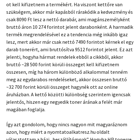
ot kell kifizetnem a termékért. Ha viszont kettőre van
szükségem, akkor már kapásból rárakódik a kedvezmény és
csak 8090 Ft lesz a nettó darabár, ami magánszemélyként
bruttó áron 10 274 forintot jelent darabonként. A harmadik
termék megrendelésével ez a tendencia még inkább igaz
lesz, mert akkor már csak nettó 7490 forintot kérnek el egy
darab tonerért, ami bruttósítva 9512 forintot jelent. Ez azt
jelenti, hogyha hármat rendelek ebből a cikkből, akkor
bruttó ~28 500 forint körüli összeget kell kifizetnem
összesen, míg ha három különböző alkalommal tenném
meg az egydarabos rendeléseket, akkor összesen bruttó
~32 700 forint körüli összeget hagynék ott az online
áruházban. A kettő közötti különbség szerintem igencsak
jelentős, hiszen egy negyedik toner árának a felét már
magában foglalja.
Így azt gondolom, hogy nincs nagyon mit magyaráznom
azon, hogy miért a nyomtatoalkatresz.hu oldalt
választottam a házi „beszállítómnak”. Hogyha HP tonerre,