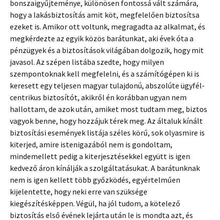
bonszaigyűjteménye, különösen fontossá vált számára,
hogy a lakásbiztosítás amit köt, megfelelően biztosítsa
ezeket is. Amikor ott voltunk, megragadta az alkalmat, és
megkérdezte az egyik közös barátunkat, aki évek óta a
pénzügyek és a biztosítások világában dolgozik, hogy mit
javasol. Az szépen listába szedte, hogy milyen
szempontoknak kell megfelelni, és a számítógépen ki is
keresett egy teljesen magyar tulajdonú, abszolúte ügyfél-
centrikus biztosítót, akikről én korábban ugyan nem
hallottam, de azok után, amiket most tudtam meg, biztos
vagyok benne, hogy hozzájuk térek meg. Az általuk kínált
biztosítási események listája széles körű, sok olyasmire is
kiterjed, amire istenigazából nem is gondoltam,
mindemellett pedig a kiterjesztésekkel együtt is igen
kedvező áron kínálják a szolgáltatásukat. A barátunknak
nem is igen kellett több győzködés, egyértelműen
kijelentette, hogy neki erre van szüksége
kiegészítésképpen. Végül, ha jól tudom, a kötelező
biztosítás első évének lejárta után le is mondta azt, és