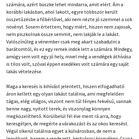
számára, azért büszke lehet mindarra, amit elért. Ám a
korábbi lakásban, ahol lakott, egyre többször került
összetűzésbe a főbérlővel, aki nem nézte jó szemmel a sok
növényt. Sosem értettem, hogy miért, hiszen nem zajosak,
nem piszkolnak össze semmit, nem lakják le a lakást.
Valószínűleg a vénember csak meg akart szabadulni a
barátomtól, és ez egy remek indok lett a számára. Mindegy,
amúgy sem volt egy jó hely, mivel még a vendégek áthívása
is tilos volt, szóval éppen esedékes volt számára egy saját
lakás vételezése.
Maga a keresés is kihívást jelentett, hiszen elfogadható
áron kellett egy olyan lakást találnia, ami megfelelően
tágas, elég világos, viszont nem túl fényes fekvésű, vannak
benne nagy, nyitott terek, és viszonylag könnyen
megközelíthető. Körülbelül fél éve ment rá arra, hogy
keresgéljen, de megérte a várakozást és az okos keresést.
Végül sikerül találnia egyet a külvárosban, de nem a
lepukkant, hanem a rendezett, kertvárosi környéken. Csupa