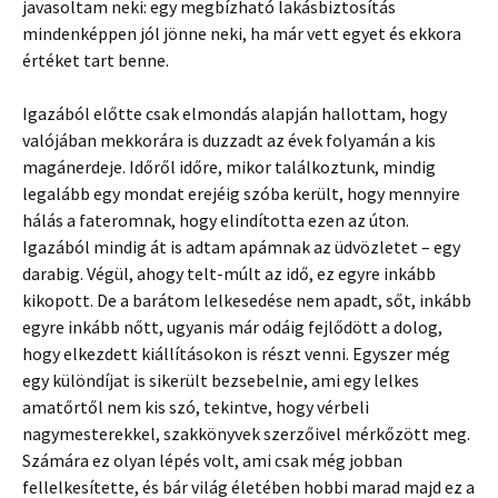
javasoltam neki: egy megbízható lakásbiztosítás
mindenképpen jól jönne neki, ha már vett egyet és ekkora
értéket tart benne.
Igazából előtte csak elmondás alapján hallottam, hogy
valójában mekkorára is duzzadt az évek folyamán a kis
magánerdeje. Időről időre, mikor találkoztunk, mindig
legalább egy mondat erejéig szóba került, hogy mennyire
hálás a fateromnak, hogy elindította ezen az úton.
Igazából mindig át is adtam apámnak az üdvözletet – egy
darabig. Végül, ahogy telt-múlt az idő, ez egyre inkább
kikopott. De a barátom lelkesedése nem apadt, sőt, inkább
egyre inkább nőtt, ugyanis már odáig fejlődött a dolog,
hogy elkezdett kiállításokon is részt venni. Egyszer még
egy különdíjat is sikerült bezsebelnie, ami egy lelkes
amatőrtől nem kis szó, tekintve, hogy vérbeli
nagymesterekkel, szakkönyvek szerzőivel mérkőzött meg.
Számára ez olyan lépés volt, ami csak még jobban
fellelkesítette, és bár világ életében hobbi marad majd ez a