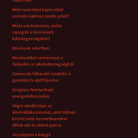
választani?
Miért nem lehet kapni sehol
normális kaktusz mintás pólót?
Mióta van bonsaiom, azóta
rajongok a távol-keleti
különlegességekért
Növények a kertben
Növényekkel sem könnyű a
felépülés az alkoholbetegségből
Swarovski fülbevaló rendelés a
gyümölcsfa alatt hűsölve
Üvegházi fenntartható
energiafelhasználás
Végre elindítottam az
álomvállalkozásomat, ahol többek
között natúr kozmetikumokat
állítok elő és dobok piacra
Veszélyben a bolygó