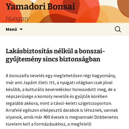
Ugrás
Yamadori Bonsai
a
Hungary
tartalomhoz
Keresés
Menü
Lakásbiztosítás nélkül a bonszai-
gyűjtemény sincs biztonságban
A bonszaifa nevelés egy meglehetősen régi hagyomány,
már ami Japánt illeti. Itt, a nyugati világban csak jóval
később, a kulturális keveredéskor honosodott meg, de a
népszerűsége a komoly nevelők és gyűjtők körében
legalább akkora, mint a távol-keleti szigetcsoporton.
Arrafelé egészen elképesztő darabok is léteznek, vannak
olyanok, amik már 400 évesek is megvannak! Döbbenetes
türelem kell a formázásukhoz, a megfelelő