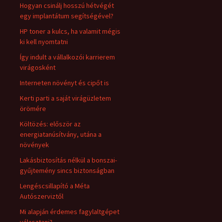
Hogyan csinálj hosszú hétvégét
egy implantátum segítségével?
HP toner a kulcs, ha valamit mégis
ki kell nyomtatni
Így indult a vállalkozói karrierem
virágosként
Interneten növényt és cipőt is
Kerti parti a saját virágüzletem
örömére
Költözés: először az
energiatanúsítvány, utána a
növények
Lakásbiztosítás nélkül a bonszai-
gyűjtemény sincs biztonságban
Lengéscsillapító a Méta
Autószerviztől
Mi alapján érdemes fagylaltgépet