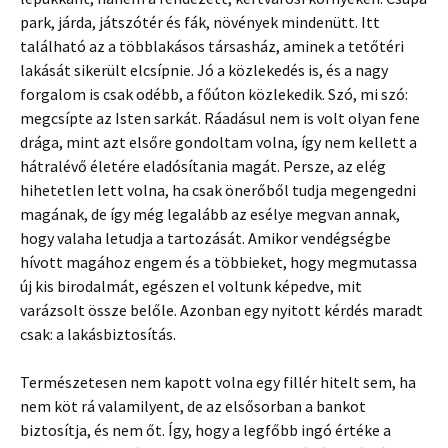
park, járda, játszótér és fák, növények mindenütt. Itt
található az a többlakásos társasház, aminek a tetőtéri
lakását sikerült elcsípnie. Jó a közlekedés is, és a nagy
forgalom is csak odébb, a főúton közlekedik. Szó, mi szó:
megcsípte az Isten sarkát. Ráadásul nem is volt olyan fene
drága, mint azt elsőre gondoltam volna, így nem kellett a
hátralévő életére eladósítania magát. Persze, az elég
hihetetlen lett volna, ha csak önerőből tudja megengedni
magának, de így még legalább az esélye megvan annak,
hogy valaha letudja a tartozását. Amikor vendégségbe
hívott magához engem és a többieket, hogy megmutassa
új kis birodalmát, egészen el voltunk képedve, mit
varázsolt össze belőle. Azonban egy nyitott kérdés maradt
csak: a lakásbiztosítás.
Természetesen nem kapott volna egy fillér hitelt sem, ha
nem köt rá valamilyent, de az elsősorban a bankot
biztosítja, és nem őt. Így, hogy a legfőbb ingó értéke a