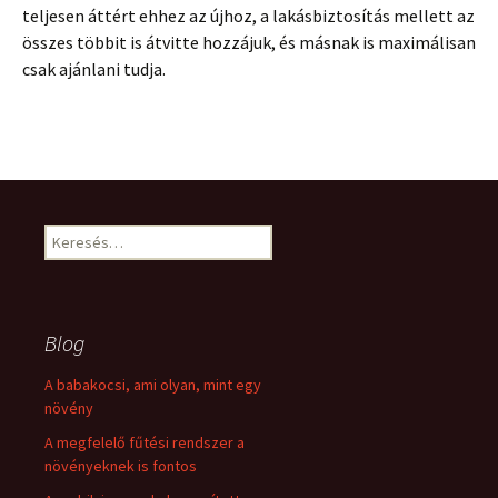
teljesen áttért ehhez az újhoz, a lakásbiztosítás mellett az
összes többit is átvitte hozzájuk, és másnak is maximálisan
csak ajánlani tudja.
Keresés:
Blog
A babakocsi, ami olyan, mint egy
növény
A megfelelő fűtési rendszer a
növényeknek is fontos