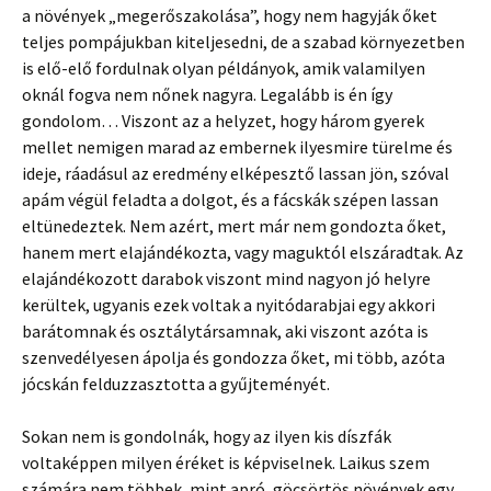
a növények „megerőszakolása”, hogy nem hagyják őket
teljes pompájukban kiteljesedni, de a szabad környezetben
is elő-elő fordulnak olyan példányok, amik valamilyen
oknál fogva nem nőnek nagyra. Legalább is én így
gondolom… Viszont az a helyzet, hogy három gyerek
mellet nemigen marad az embernek ilyesmire türelme és
ideje, ráadásul az eredmény elképesztő lassan jön, szóval
apám végül feladta a dolgot, és a fácskák szépen lassan
eltünedeztek. Nem azért, mert már nem gondozta őket,
hanem mert elajándékozta, vagy maguktól elszáradtak. Az
elajándékozott darabok viszont mind nagyon jó helyre
kerültek, ugyanis ezek voltak a nyitódarabjai egy akkori
barátomnak és osztálytársamnak, aki viszont azóta is
szenvedélyesen ápolja és gondozza őket, mi több, azóta
jócskán felduzzasztotta a gyűjteményét.
Sokan nem is gondolnák, hogy az ilyen kis díszfák
voltaképpen milyen éréket is képviselnek. Laikus szem
számára nem többek, mint apró, göcsörtös növények egy