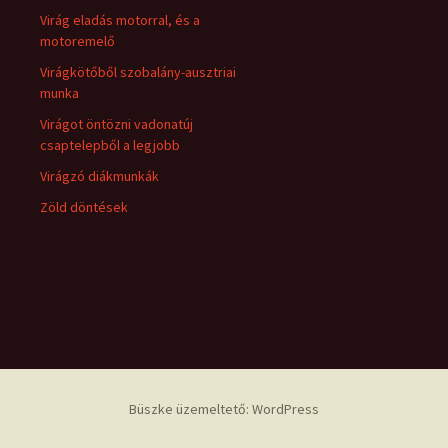
Virág eladás motorral, és a
motoremelő
Virágkötőből szobalány-ausztriai
munka
Virágot öntözni vadonatúj
csaptelepből a legjobb
Virágzó diákmunkák
Zöld döntések
Büszke üzemeltető: WordPress