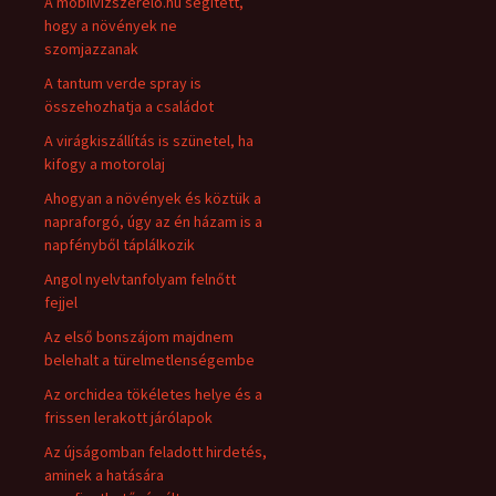
A mobilvizszerelo.hu segített,
hogy a növények ne
szomjazzanak
A tantum verde spray is
összehozhatja a családot
A virágkiszállítás is szünetel, ha
kifogy a motorolaj
Ahogyan a növények és köztük a
napraforgó, úgy az én házam is a
napfényből táplálkozik
Angol nyelvtanfolyam felnőtt
fejjel
Az első bonszájom majdnem
belehalt a türelmetlenségembe
Az orchidea tökéletes helye és a
frissen lerakott járólapok
Az újságomban feladott hirdetés,
aminek a hatására