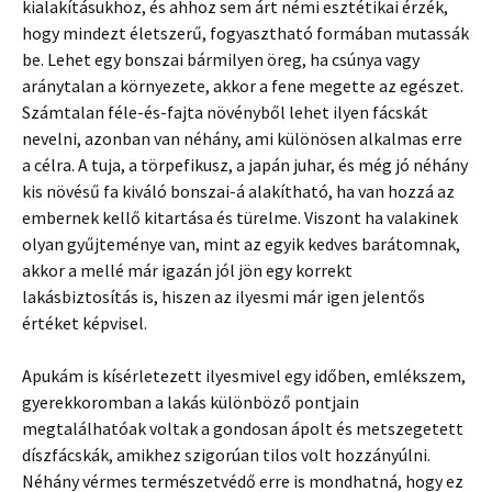
kialakításukhoz, és ahhoz sem árt némi esztétikai érzék,
hogy mindezt életszerű, fogyasztható formában mutassák
be. Lehet egy bonszai bármilyen öreg, ha csúnya vagy
aránytalan a környezete, akkor a fene megette az egészet.
Számtalan féle-és-fajta növényből lehet ilyen fácskát
nevelni, azonban van néhány, ami különösen alkalmas erre
a célra. A tuja, a törpefikusz, a japán juhar, és még jó néhány
kis növésű fa kiváló bonszai-á alakítható, ha van hozzá az
embernek kellő kitartása és türelme. Viszont ha valakinek
olyan gyűjteménye van, mint az egyik kedves barátomnak,
akkor a mellé már igazán jól jön egy korrekt
lakásbiztosítás is, hiszen az ilyesmi már igen jelentős
értéket képvisel.
Apukám is kísérletezett ilyesmivel egy időben, emlékszem,
gyerekkoromban a lakás különböző pontjain
megtalálhatóak voltak a gondosan ápolt és metszegetett
díszfácskák, amikhez szigorúan tilos volt hozzányúlni.
Néhány vérmes természetvédő erre is mondhatná, hogy ez