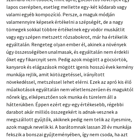
lapos cserépben, esetleg mellette egy-két kődarab vagy
valami egyéb kompozíció. Persze, a maguk módján
valamennyire képesek értékelni a szépségét, de a nagy
tömegek sokkal többre értékelnek egy vödör muskátlit
vagy egy szépen metszett rózsabokrot, már ha értékelik
egyáltalán. Rengeteg olyan ember él, akinek a növények
úgy összességében unalmasak, és egyáltalán nem érdekli
őket egy fikarcnyit sem. Pedig azok mögött a göcsörtök,
kanyarok és elágazások mögött igenis hosszú évek kemény
munkája rejlik, amit kötözgetéssel, irányított
növekedéssel, metszéssel lehet elérni. Ezek az apró kis élő
műalkotások egyáltalán nem véletlenszerűen és maguktól
nőnek így, elképesztően sok munka és türelem áll a
hátterükben. Éppen ezért egy-egy értékesebb, régebbi
darabot akár milliós összegekért is adnak-vesznek a
megszállott gyűjtők, akiknek pedig nem telik az ilyesmire,
azok maguk nevelik ki. A barátomnak lassan 20 év munkája
fekszik a bonszai gyűjteményében, így nem csoda, ha azt