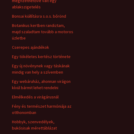
megfizethetővé vált egy
ablakszigetelés
Bonsai kiállításra s.o.s. bőrönd
Botanikus kertben randiztam,
majd szaladtam tovább a motoros
üzletbe
Cserepes ajándékok
Egy tökéletes kertész története
Egy új növénynek vagy táskának
mindig van hely a szívemben
Egy webáruház, ahonnan virágon
kívül bármit lehet rendelni
Elmélkedés a virágárusnál
Fény és természet harmóniája az
otthonomban
Hobbyk, szenvedélyek,
bukósisak mérettáblázat