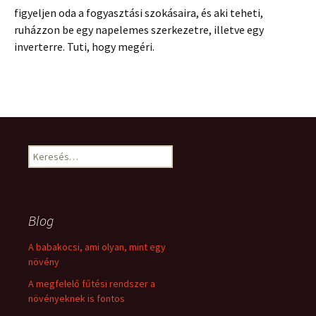
figyeljen oda a fogyasztási szokásaira, és aki teheti,
ruházzon be egy napelemes szerkezetre, illetve egy
inverterre. Tuti, hogy megéri.
Keresés:
Blog
A babakocsi, ami olyan, mint egy
növény
A megfelelő fűtési rendszer a
növényeknek is fontos