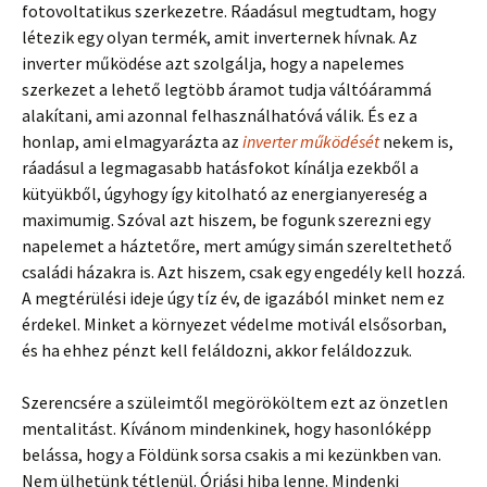
fotovoltatikus szerkezetre. Ráadásul megtudtam, hogy
létezik egy olyan termék, amit inverternek hívnak. Az
inverter működése azt szolgálja, hogy a napelemes
szerkezet a lehető legtöbb áramot tudja váltóárammá
alakítani, ami azonnal felhasználhatóvá válik. És ez a
honlap, ami elmagyarázta az
inverter működését
nekem is,
ráadásul a legmagasabb hatásfokot kínálja ezekből a
kütyükből, úgyhogy így kitolható az energianyereség a
maximumig. Szóval azt hiszem, be fogunk szerezni egy
napelemet a háztetőre, mert amúgy simán szereltethető
családi házakra is. Azt hiszem, csak egy engedély kell hozzá.
A megtérülési ideje úgy tíz év, de igazából minket nem ez
érdekel. Minket a környezet védelme motivál elsősorban,
és ha ehhez pénzt kell feláldozni, akkor feláldozzuk.
Szerencsére a szüleimtől megörököltem ezt az önzetlen
mentalitást. Kívánom mindenkinek, hogy hasonlóképp
belássa, hogy a Földünk sorsa csakis a mi kezünkben van.
Nem ülhetünk tétlenül. Óriási hiba lenne. Mindenki