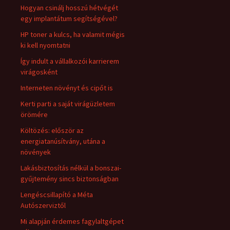
Hogyan csinálj hosszú hétvégét
egy implantátum segítségével?
HP toner a kulcs, ha valamit mégis
ki kell nyomtatni
Így indult a vállalkozói karrierem
virágosként
Interneten növényt és cipőt is
Kerti parti a saját virágüzletem
örömére
Költözés: először az
energiatanúsítvány, utána a
növények
Lakásbiztosítás nélkül a bonszai-
gyűjtemény sincs biztonságban
Lengéscsillapító a Méta
Autószerviztől
Mi alapján érdemes fagylaltgépet