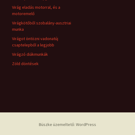
Virág eladás motorral, és a
motoremelő
Virágkötőből szobalány-ausztriai
munka
Virágot öntözni vadonatúj
csaptelepből a legjobb
Virágzó diákmunkák
Zöld döntések
Büszke üzemeltető: WordPress