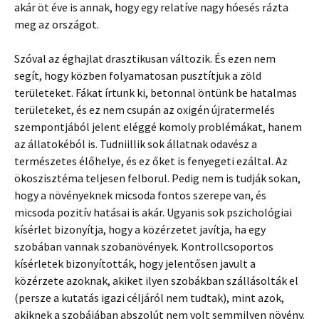
akár öt éve is annak, hogy egy relatíve nagy hóesés rázta
meg az országot.
Szóval az éghajlat drasztikusan változik. És ezen nem
segít, hogy közben folyamatosan pusztítjuk a zöld
területeket. Fákat írtunk ki, betonnal öntünk be hatalmas
területeket, és ez nem csupán az oxigén újratermelés
szempontjából jelent eléggé komoly problémákat, hanem
az állatokéból is. Tudniillik sok állatnak odavész a
természetes élőhelye, és ez őket is fenyegeti ezáltal. Az
ökoszisztéma teljesen felborul. Pedig nem is tudják sokan,
hogy a növényeknek micsoda fontos szerepe van, és
micsoda pozitív hatásai is akár. Ugyanis sok pszichológiai
kísérlet bizonyítja, hogy a közérzetet javítja, ha egy
szobában vannak szobanövények. Kontrollcsoportos
kísérletek bizonyították, hogy jelentősen javult a
közérzete azoknak, akiket ilyen szobákban szállásolták el
(persze a kutatás igazi céljáról nem tudtak), mint azok,
akiknek a szobájában abszolút nem volt semmilyen növény.