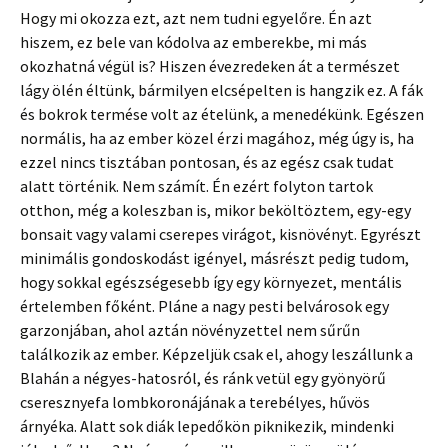
Hogy mi okozza ezt, azt nem tudni egyelőre. Én azt
hiszem, ez bele van kódolva az emberekbe, mi más
okozhatná végül is? Hiszen évezredeken át a természet
lágy ölén éltünk, bármilyen elcsépelten is hangzik ez. A fák
és bokrok termése volt az ételünk, a menedékünk. Egészen
normális, ha az ember közel érzi magához, még úgy is, ha
ezzel nincs tisztában pontosan, és az egész csak tudat
alatt történik. Nem számít. Én ezért folyton tartok
otthon, még a koleszban is, mikor beköltöztem, egy-egy
bonsait vagy valami cserepes virágot, kisnövényt. Egyrészt
minimális gondoskodást igényel, másrészt pedig tudom,
hogy sokkal egészségesebb így egy környezet, mentális
értelemben főként. Pláne a nagy pesti belvárosok egy
garzonjában, ahol aztán növényzettel nem sűrűn
találkozik az ember. Képzeljük csak el, ahogy leszállunk a
Blahán a négyes-hatosról, és ránk vetül egy gyönyörű
cseresznyefa lombkoronájának a terebélyes, hűvös
árnyéka. Alatt sok diák lepedőkön piknikezik, mindenki