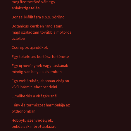
megfizethetővé vált egy
ablakszigetelés
Bonsai kiállításra s.o.s. bőrönd
Botanikus kertben randiztam,
majd szaladtam tovább a motoros
üzletbe
Cserepes ajándékok
Egy tökéletes kertész története
Egy új növénynek vagy táskának
mindig van hely a szívemben
Egy webáruház, ahonnan virágon
kívül bármit lehet rendelni
Elmélkedés a virágárusnál
Fény és természet harmóniája az
otthonomban
Hobbyk, szenvedélyek,
bukósisak mérettáblázat