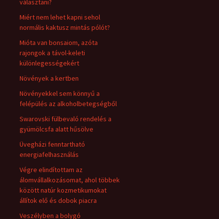
választani?
Miért nem lehet kapni sehol
normális kaktusz mintás pólót?
Mióta van bonsaiom, azóta
rajongok a távol-keleti
különlegességekért
Növények a kertben
Növényekkel sem könnyű a
felépülés az alkoholbetegségből
Swarovski fülbevaló rendelés a
gyümölcsfa alatt hűsölve
Üvegházi fenntartható
energiafelhasználás
Végre elindítottam az
álomvállalkozásomat, ahol többek
között natúr kozmetikumokat
állítok elő és dobok piacra
Veszélyben a bolygó