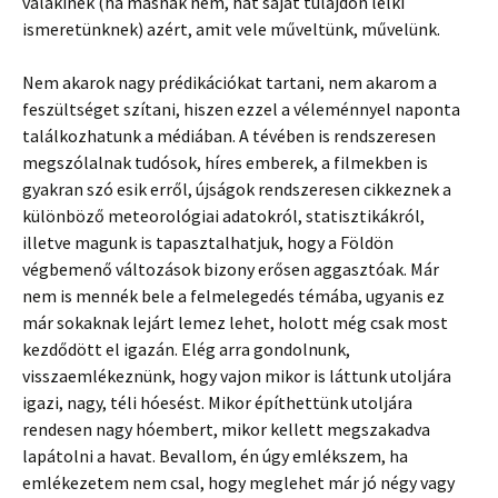
valakinek (ha másnak nem, hát saját tulajdon lelki
ismeretünknek) azért, amit vele műveltünk, művelünk.
Nem akarok nagy prédikációkat tartani, nem akarom a
feszültséget szítani, hiszen ezzel a véleménnyel naponta
találkozhatunk a médiában. A tévében is rendszeresen
megszólalnak tudósok, híres emberek, a filmekben is
gyakran szó esik erről, újságok rendszeresen cikkeznek a
különböző meteorológiai adatokról, statisztikákról,
illetve magunk is tapasztalhatjuk, hogy a Földön
végbemenő változások bizony erősen aggasztóak. Már
nem is mennék bele a felmelegedés témába, ugyanis ez
már sokaknak lejárt lemez lehet, holott még csak most
kezdődött el igazán. Elég arra gondolnunk,
visszaemlékeznünk, hogy vajon mikor is láttunk utoljára
igazi, nagy, téli hóesést. Mikor építhettünk utoljára
rendesen nagy hóembert, mikor kellett megszakadva
lapátolni a havat. Bevallom, én úgy emlékszem, ha
emlékezetem nem csal, hogy meglehet már jó négy vagy