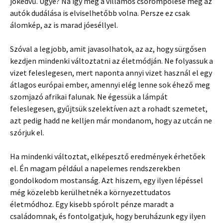
jókedvű. Ugye? Na így még a villamos csörömpölése meg az
autók dudálása is elviselhetőbb volna. Persze ez csak
álomkép, az is marad jóeséllyel.
Szóval a legjobb, amit javasolhatok, az az, hogy sürgősen
kezdjen mindenki változtatni az életmódján. Ne folyassuk a
vizet feleslegesen, mert naponta annyi vizet használ el egy
átlagos európai ember, amennyi elég lenne sok éhező meg
szomjazó afrikai falunak. Ne égessük a lámpát
feleslegesen, gyűjtsük szelektíven azt a rohadt szemetet,
azt pedig hadd ne kelljen már mondanom, hogy az utcán ne
szórjuk el.
Ha mindenki változtat, elképesztő eredmények érhetőek
el. Én magam például a napelemes rendszerekben
gondolkodom mostanság. Azt hiszem, egy ilyen lépéssel
még közelebb kerülhetnék a környezettudatos
életmódhoz. Egy kisebb spórolt pénze maradt a
családomnak, és fontolgatjuk, hogy beruházunk egy ilyen