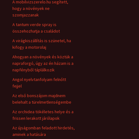
A mobilvizszerelo.hu segített,
hogy a növények ne
szomjazzanak
A tantum verde spray is
összehozhatja a családot
A virágkiszállítás is szünetel, ha
kifogy a motorolaj
Ahogyan a növények és köztük a
napraforgó, úgy az én házam is a
napfényből táplálkozik
Angol nyelvtanfolyam felnőtt
fejjel
Az első bonszájom majdnem
belehalt a türelmetlenségembe
Az orchidea tökéletes helye és a
frissen lerakott járólapok
Az újságomban feladott hirdetés,
aminek a hatására